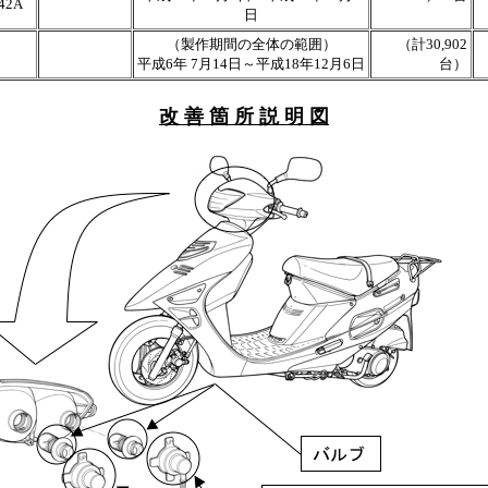
42A
日
（製作期間の全体の範囲）
（計30,902
平成6年 7月14日～平成18年12月6日
台）
改 善 箇 所 説 明 図