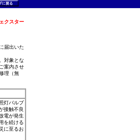
ェクスター
に届出いた
。対象とな
ご案内させ
修理（無
照灯バルブ
が接触不良
放電が発生
用を続ける
災に至るお