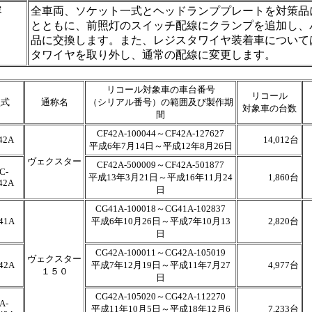
容
全車両、ソケット一式とヘッドランププレートを対策品
とともに、前照灯のスイッチ配線にクランプを追加し、
品に交換します。また、レジスタワイヤ装着車について
タワイヤを取り外し、通常の配線に変更します。
リコール対象車の車台番号
リコール
型式
通称名
（シリアル番号）の範囲及び製作期
対象車の台数
間
CF42A-100044～CF42A-127627
42A
14,012台
平成6年7月14日～平成12年8月26日
ヴェクスター
CF42A-500009～CF42A-501877
C-
平成13年3月21日～平成16年11月24
1,860台
42A
日
CG41A-100018～CG41A-102837
41A
平成6年10月26日～平成7年10月13
2,820台
日
CG42A-100011～CG42A-105019
ヴェクスター
42A
平成7年12月19日～平成11年7月27
4,977台
１５０
日
CG42A-105020～CG42A-112270
A-
平成11年10月5日～平成18年12月6
7,233台