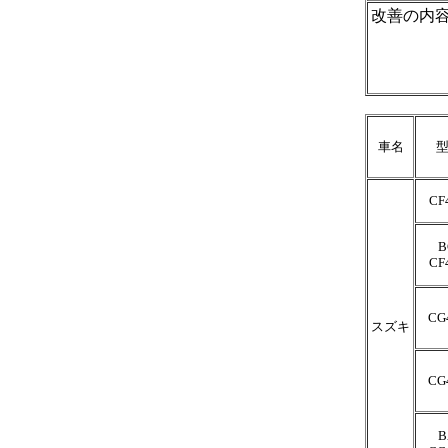
改善の内
車名
CF
B
CF
CG
スズキ
CG
B