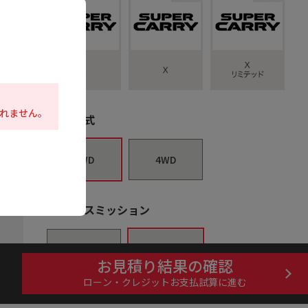
れません。
駆動方式
2WD
4WD
トランスミッション
MT
4AT
お見積り結果の確認
ローン・クレジットお支払試算に進む