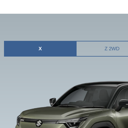
X
Z 2WD