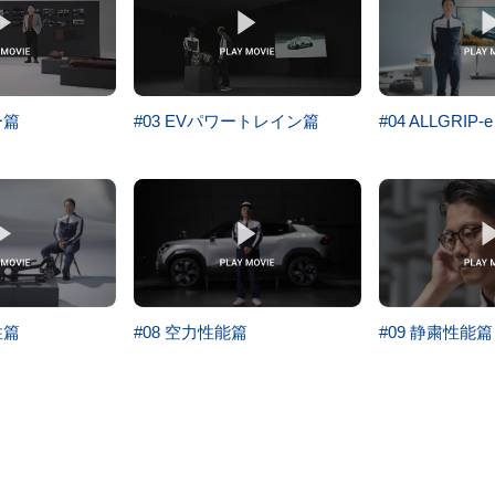
ー篇
#03 EVパワートレイン篇
#04 ALLGRIP
性篇
#08 空力性能篇
#09 静粛性能篇