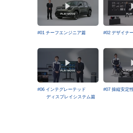
#01 チーフエンジニア篇
#02 デザイナ
#06 インテグレーテッド
#07 操縦安定
ディスプレイシステム篇