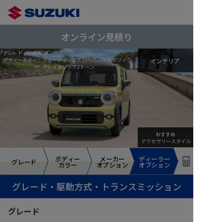
オンライン見積り
グレード：
HYBRID X
ボディーカラー：
フュージョンイエローパールメタリック
インテリア
ガンメタリック2トーン
おすすめ
アクセサリースタイル
ボディー
ボディー
メーカー
メーカー
ディーラー
ディーラー
グレード
グレード
カラー
カラー
オプション
オプション
オプション
オプション
グレード・駆動方式・トランスミッション
グレード