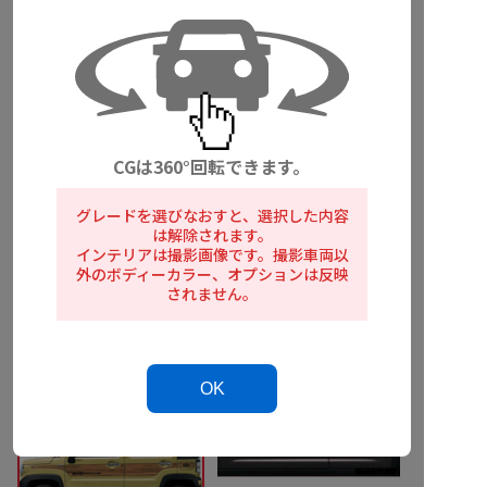
マッドフラップセット オレンジ
マッドフラップセット ブラック
14,520円+0.5h
14,520円+0.5h
フロントデカール タフ
フロントデカール スタイリッシ
CG
は360°
回転
できます。
14,520円+0.4h
ュ ホワイト
14,520円+0.3h
グレードを選びなおすと、選択した内容
は解除されます。
インテリアは撮影画像です。撮影車両以
外のボディーカラー、オプションは反映
されません。
フロントデカール スタイリッシ
サイドデカール タフ
ュ ブラック
26,620円+0.6h
14,520円+0.3h
OK