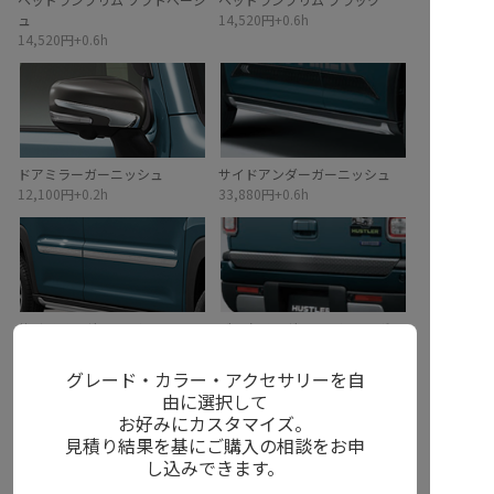
ュ
14,520円+0.6h
14,520円+0.6h
ドアミラーガーニッシュ
サイドアンダーガーニッシュ
12,100円+0.2h
33,880円+0.6h
サイドドアガーニッシュ
バックドアガーニッシュ＋ボル
24,200円+0.4h
ト2本
24,530円+0.3h
イメージ
無
し
イメージ
無
し
グレード・カラー・アクセサリーを自
由に選択して
お好みにカスタマイズ。
見積り結果を基にご購入の相談をお申
し込みできます。