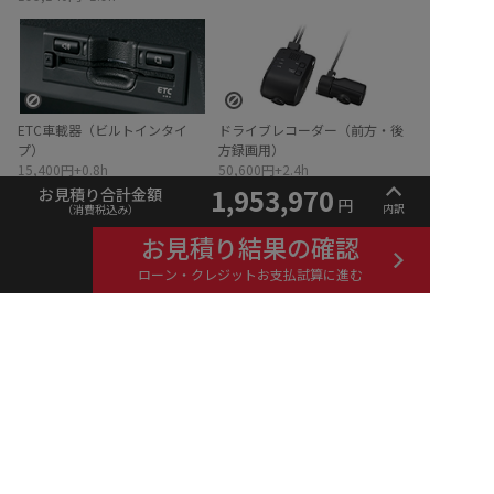
ETC車載器（ビルトインタイ
ドライブレコーダー（前方・後
プ）
方録画用）
15,400円+0.8h
50,600円+2.4h
イメージ
無
し
イメージ
無
し
1,953,970
お見積り合計金額
円
内訳
（消費税込み）
お見積り結果の確認
ローン・クレジットお支払試算に進む
ドライブレコーダー（前方録画
ジャッキ&レンチセット
用）
6,655円
38,940円+1.0h
お
見積
り
結果
の
確
認