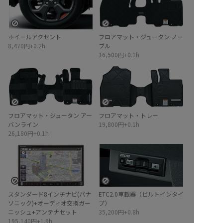
ホイールアクセント
フロアマット・ジュータン ノー
8,470円+0.2h
ブル
16,500円+0.1h
イメージ
無
し
イメージ
無
し
フロアマット・ジュータン アー
フロアマット・トレー
バンライン
19,800円+0.1h
26,180円+0.1h
イメージ
無
し
イメージ
無
し
スタンダード8インチナビ(パナ
ETC2.0車載器（ビルトインタイ
ソニック)+オーディオ交換ガー
プ）
ニッシュ+アンテナセット
35,200円+0.8h
195,140円+1.9h
イメージ
無
し
イメージ
無
し