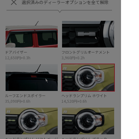
選択済
みのディーラーオプションを
全
て
解除
ドアバイザー
フロントグリルオーナメント
12,650円+0.3h
3,960円+0.2h
ルーフエンドスポイラー
ヘッドランプリム ホワイト
35,090円+0.6h
14,520円+0.6h
ヘッドランプリム ソフトベージ
ヘッドランプリム ブラック