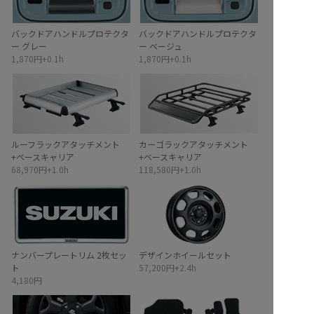
バックドアハンドルプロテクタ
バックドアハンドルプロテクタ
ー グレー
ー ベージュ
1,870円+0.1h
1,870円+0.1h
ルーフラックアタッチメント
カーゴラックアタッチメント
+ベースキャリア
+ベースキャリア
68,970円+1.0h
118,580円+1.0h
ナンバープレートリム 2枚セッ
デザインホイールセット
ト
57,200円+2.4h
4,180円
イメージ
無
し
イメージ
無
し