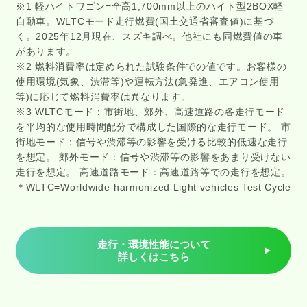
※1 軽ハイトワゴン=全高1,700mm以上のハイト型2BOX軽
自動車。WLTCモード走行燃費(国土交通省審査値)に基づ
く。2025年12月現在、スズキ調べ。他社にも同燃費値の車
があります。
※2 燃料消費率は定められた試験条件での値です。お客様の
使用環境(気象、渋滞等)や運転方法(急発進、エアコン使用
等)に応じて燃料消費率は異なります。
※3 WLTCモード：市街地、郊外、高速道路の各走行モード
を平均的な使用時間配分で構成した国際的な走行モード。 市
街地モード：信号や渋滞等の影響を受ける比較的低速な走行
を想定。 郊外モード：信号や渋滞等の影響をあまり受けない
走行を想定。 高速道路モード：高速道路等での走行を想定。
＊WLTC=Worldwide-harmonized Light vehicles Test Cycle
走行・環境性能について
詳しくはこちら