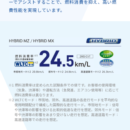
ーでアシストする
ことで、燃料消費を抑え、高い燃
費性能を実現しています。
※1 燃料消費率は定められた試験条件での値です。お客様の使用環境
（気象、渋滞等）や運転方法（急発進、エアコン使用等）に応じて
燃料消費率は異なります。
※2 WLTCモード：市街地、郊外、高速道路の各走行モードを平均的な
使用時間配分で構成した国際的な走行モード。市街地モード：信号
や渋滞等の影響を受ける比較的低速な走行を想定。郊外モード：信
号や渋滞等の影響をあまり受けない走行を想定。高速道路モード：
高速道路等での走行を想定。