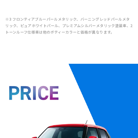
フロ
バー
クー
ピュ
トパ
ルバ
ーメ
ック
メタ
(WB2)
タリ
タリ
ルメ
ンテ
ニン
ルイ
アホ
ール
ーメ
タリ
パー
リッ
ック
ック
タリ
ィア
グレ
エロ
ワイ
(ZVR)※3
タリ
ック
ル
ク
(ZWP)※3
(ZWD)
ック
※3
フロンティアブルーパールメタリック、バーニングレッドパールメタ
ブル
ッド
ーメ
トパ
ック
(ZMU)
(ZMV)
リック、ピュアホワイトパール、プレミアムシルバーメタリック塗装車、2
(WB1)※3
(ZYL)
ーパ
パー
タリ
ール
トーンルーフ仕様車は他のボティーカラーと価格が異なります。
(ZNC)※3
ール
ルメ
ック
ガン
メタ
タリ
ガン
メタ
リッ
ック
メタ
リッ
クブ
ブラ
リッ
ク2
ラッ
ック
ク2
トー
ク2
2ト
トー
ンル
トー
ーン
ンル
ーフ
ンル
ルー
ーフ
(DYH)※3
ーフ
フ
(E6P)※3
(E6L)※3
(D7Z)※3