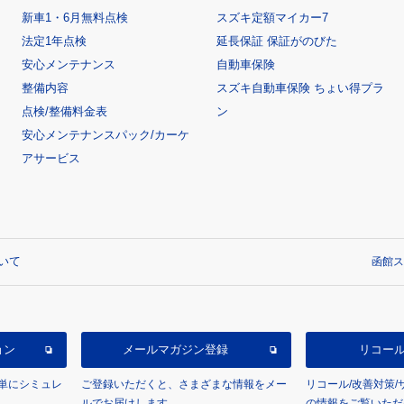
新車1・6月無料点検
スズキ定額マイカー7
法定1年点検
延長保証 保証がのびた
安心メンテナンス
自動車保険
整備内容
スズキ自動車保険 ちょい得プラ
点検/整備料金表
ン
安心メンテナンスパック/カーケ
アサービス
いて
函館ス
ョン
メールマガジン登録
リコー
単にシミュレ
ご登録いただくと、さまざまな情報をメー
リコール/改善対策
ルでお届けします。
の情報をご覧いただ