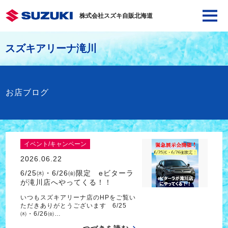
株式会社スズキ自販北海道
スズキアリーナ滝川
お店ブログ
イベント/キャンペーン
2026.06.22
6/25㈭・6/26㈮限定 eビターラ
が滝川店へやってくる！！
いつもスズキアリーナ店のHPをご覧い
ただきありがとうございます 6/25
㈭・6/26㈮…