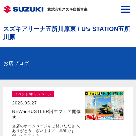
株式会社スズキ自販青森
スズキアリーナ五所川原東 / U’s STATION五所
川原
お店ブログ
イベント/キャンペーン
2026.05.27
NEW★HUSTLER誕生フェア開催
★
当店のホームぺージをご覧いただき ＼
ありがとうございます／ 早速です
が･･･ スズキの…