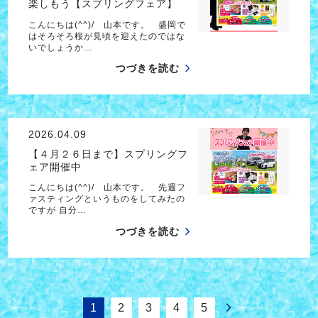
楽しもう【スプリングフェア】
こんにちは(^^)/ 山本です。 盛岡で
はそろそろ桜が見頃を迎えたのではな
いでしょうか…
つづきを読む
2026.04.09
【４月２６日まで】スプリングフ
ェア開催中
こんにちは(^^)/ 山本です。 先週フ
ァスティングというものをしてみたの
ですが 自分…
つづきを読む
1
2
3
4
5