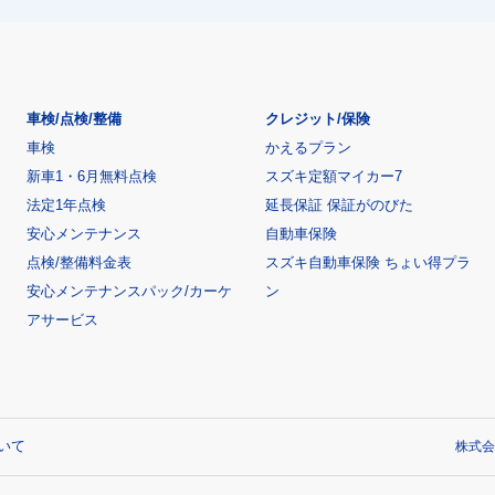
車検/点検/整備
クレジット/保険
車検
かえるプラン
新車1・6月無料点検
スズキ定額マイカー7
法定1年点検
延長保証 保証がのびた
安心メンテナンス
自動車保険
点検/整備料金表
スズキ自動車保険 ちょい得プラ
安心メンテナンスパック/カーケ
ン
アサービス
いて
株式会