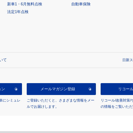
新車1・6月無料点検
自動車保険
法定1年点検
いて
日新ス
ョン
メールマガジン登録
リコー
単にシミュレ
ご登録いただくと、さまざまな情報をメー
リコール/改善対策
ルでお届けします。
の情報をご覧いただ