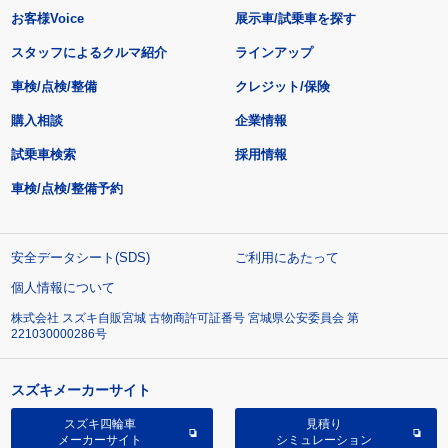
お客様Voice
展示車/試乗車を探す
スタッフによるクルマ紹介
ラインアップ
車検/点検/整備
クレジット/保険
購入相談
企業情報
試乗車検索
採用情報
車検/点検/整備予約
安全データシート(SDS)
ご利用にあたって
個人情報について
株式会社 スズキ自販宮城 古物商許可証番号 宮城県公安委員会 第
221030000286号
スズキメーカーサイト
スズキ四輪車
見積り
メーカーサイト
シミュレーション