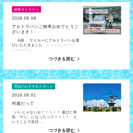
納車ギャラリー
2026.06.08
アルトラパンご納車おめでとうご
ざいます！
A様 マイカーにアルトラパンお選
びいただきました ∴‥∵‥∴‥∵‥
∴‥∴‥∵…
つづきを読む
周辺のおすすめスポット
2026.06.01
何歳だって
いいじゃないか！！！！！ 遊びに本
気「マジ」になったって！！！！ と
いうことで先日…
つづきを読む