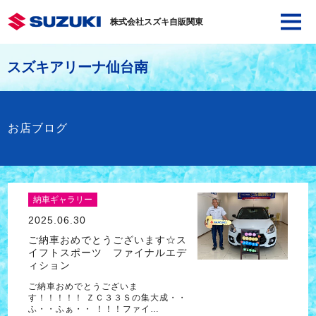
株式会社スズキ自販関東
スズキアリーナ仙台南
お店ブログ
納車ギャラリー
2025.06.30
ご納車おめでとうございます☆ス
イフトスポーツ ファイナルエデ
ィション
ご納車おめでとうございま
す！！！！！ ＺＣ３３Ｓの集大成・・
ふ・・ふぁ・・ ！！！ファイ…