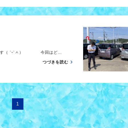
ます（ ˊᵕˋㅅ） 今回はど…
つづきを読む
1