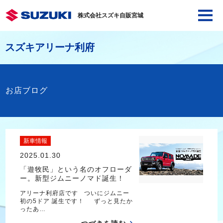
株式会社スズキ自販宮城
スズキアリーナ利府
お店ブログ
新車情報
2025.01.30
「遊牧民」という名のオフローダ
ー。新型ジムニーノマド誕生！
アリーナ利府店です ついにジムニー
初の5ドア 誕生です！ ずっと見たか
ったあ…