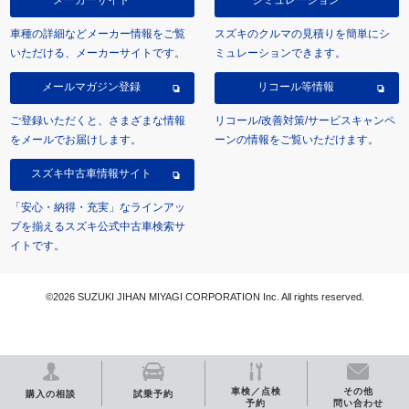
メーカーサイト
シミュレーション
車種の詳細などメーカー情報をご覧
スズキのクルマの見積りを簡単にシ
いただける、メーカーサイトです。
ミュレーションできます。
メールマガジン登録
リコール等情報
ご登録いただくと、さまざまな情報
リコール/改善対策/サービスキャンペ
をメールでお届けします。
ーンの情報をご覧いただけます。
スズキ中古車情報サイト
「安心・納得・充実」なラインアッ
プを揃えるスズキ公式中古車検索サ
イトです。
©2026 SUZUKI JIHAN MIYAGI CORPORATION Inc. All rights reserved.
車検／点検
その他
購入の相談
試乗予約
予約
問い合わせ