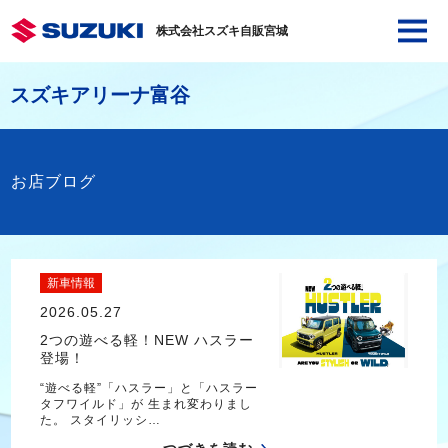
株式会社スズキ自販宮城
スズキアリーナ富谷
お店ブログ
新車情報
2026.05.27
2つの遊べる軽！NEW ハスラー
登場！
“遊べる軽”「ハスラー」と「ハスラー
タフワイルド」が 生まれ変わりまし
た。 スタイリッシ…