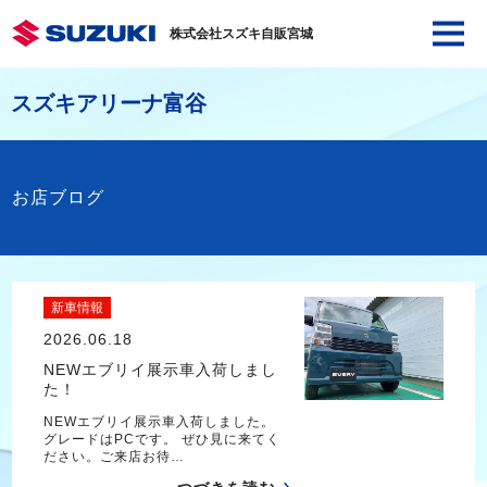
株式会社スズキ自販宮城
スズキアリーナ富谷
お店ブログ
新車情報
2026.06.18
NEWエブリイ展示車入荷しまし
た！
NEWエブリイ展示車入荷しました。
グレードはPCです。 ぜひ見に来てく
ださい。ご来店お待…