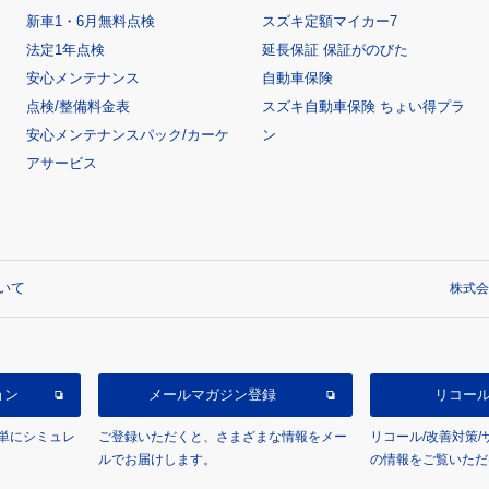
新車1・6月無料点検
スズキ定額マイカー7
法定1年点検
延長保証 保証がのびた
安心メンテナンス
自動車保険
点検/整備料金表
スズキ自動車保険 ちょい得プラ
安心メンテナンスパック/カーケ
ン
アサービス
いて
株式会
ョン
メールマガジン登録
リコー
単にシミュレ
ご登録いただくと、さまざまな情報をメー
リコール/改善対策
ルでお届けします。
の情報をご覧いただ