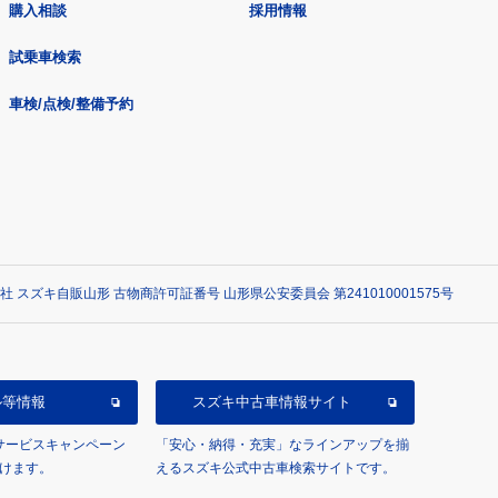
購入相談
採用情報
試乗車検索
車検/点検/整備予約
社 スズキ自販山形 古物商許可証番号 山形県公安委員会 第241010001575号
ル等情報
スズキ中古車情報サイト
/サービスキャンペーン
「安心・納得・充実」なラインアップを揃
けます。
えるスズキ公式中古車検索サイトです。