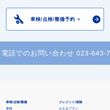
車検/点検/
整備予約
電話でのお問い合わせ
023-643-
車検/点検/整備
クレジット/保険
車検
かえるプラン