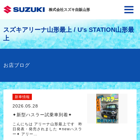
株式会社スズキ自販山形
スズキアリーナ山形最上 / U’s STATION山形最
上
お店ブログ
新車情報
2026.05.28
✦新型ハスラー試乗車到着✦
こんにちは アリーナ山形最上です 昨
日発表・発売されました ✦newハスラ
ー✦ アリー…