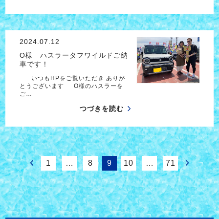
2024.07.12
O様 ハスラータフワイルドご納
車です！
いつもHPをご覧いただき ありが
とうございます O様のハスラーを
ご…
つづきを読む
1
…
8
9
10
…
71