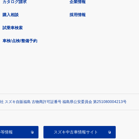
カタログ請求
企業情報
購入相談
採用情報
試乗車検索
車検/点検/整備予約
社 スズキ自販福島 古物商許可証番号 福島県公安委員会 第251080004213号
ル等情報
スズキ中古車情報サイト