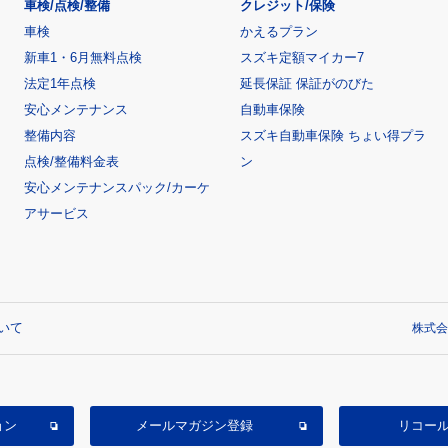
車検/点検/整備
クレジット/保険
車検
かえるプラン
新車1・6月無料点検
スズキ定額マイカー7
法定1年点検
延長保証 保証がのびた
安心メンテナンス
自動車保険
整備内容
スズキ自動車保険 ちょい得プラ
点検/整備料金表
ン
安心メンテナンスパック/カーケ
アサービス
いて
株式会
ョン
メールマガジン登録
リコー