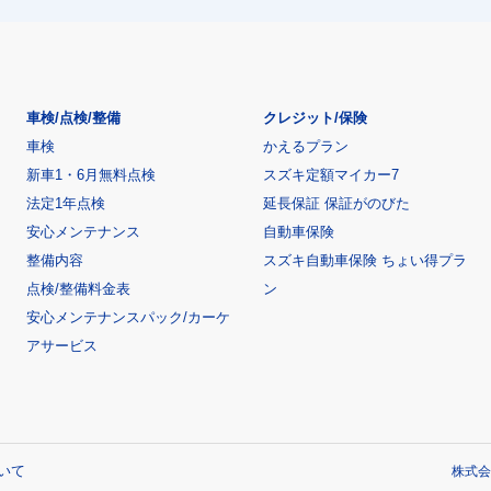
車検/点検/整備
クレジット/保険
車検
かえるプラン
新車1・6月無料点検
スズキ定額マイカー7
法定1年点検
延長保証 保証がのびた
安心メンテナンス
自動車保険
整備内容
スズキ自動車保険 ちょい得プラ
点検/整備料金表
ン
安心メンテナンスパック/カーケ
アサービス
いて
株式会