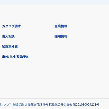
カタログ請求
企業情報
購入相談
採用情報
試乗車検索
車検/点検/整備予約
社 スズキ自販福島 古物商許可証番号 福島県公安委員会 第251080004213号