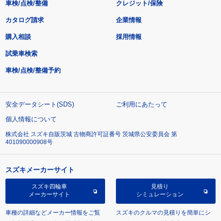
車検/点検/整備
クレジット/保険
カタログ請求
企業情報
購入相談
採用情報
試乗車検索
車検/点検/整備予約
安全データシート(SDS)
ご利用にあたって
個人情報について
株式会社 スズキ自販茨城 古物商許可証番号 茨城県公安委員会 第
401090000908号
スズキメーカーサイト
スズキ四輪車
見積り
メーカーサイト
シミュレーション
車種の詳細などメーカー情報をご覧
スズキのクルマの見積りを簡単にシ