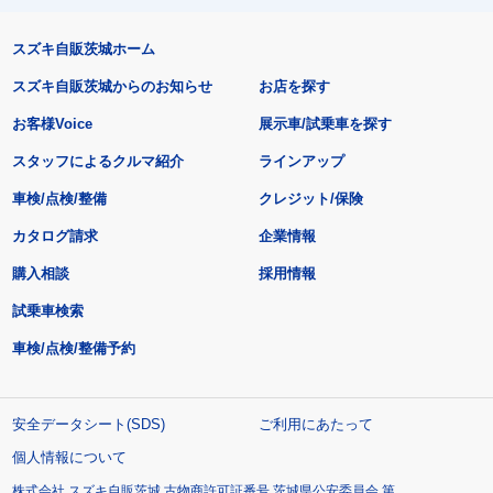
スズキ自販茨城ホーム
スズキ自販茨城からのお知らせ
お店を探す
お客様Voice
展示車/試乗車を探す
スタッフによるクルマ紹介
ラインアップ
車検/点検/整備
クレジット/保険
カタログ請求
企業情報
購入相談
採用情報
試乗車検索
車検/点検/整備予約
安全データシート(SDS)
ご利用にあたって
個人情報について
株式会社 スズキ自販茨城 古物商許可証番号 茨城県公安委員会 第