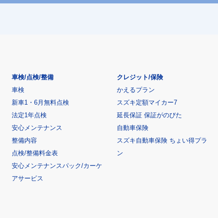
車検/点検/整備
クレジット/保険
車検
かえるプラン
新車1・6月無料点検
スズキ定額マイカー7
法定1年点検
延長保証 保証がのびた
安心メンテナンス
自動車保険
整備内容
スズキ自動車保険 ちょい得プラ
点検/整備料金表
ン
安心メンテナンスパック/カーケ
アサービス