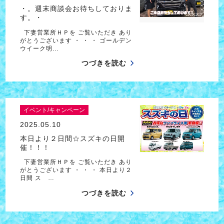
・。週末商談会お待ちしておりま
す。・
下妻営業所ＨＰを ご覧いただき あり
がとうございます ・ ・ ・ ゴールデン
ウイーク明…
つづきを読む
イベント/キャンペーン
2025.05.10
本日より２日間☆スズキの日開
催！！！
下妻営業所ＨＰを ご覧いただき あり
がとうございます ・ ・ ・ 本日より２
日間 ス …
つづきを読む