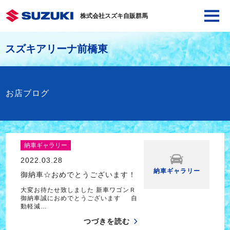
株式会社スズキ自販群馬
スズキアリーナ前橋東
お店ブログ
納車ギャラリー
2022.03.28
納車ギャラリー
御納車☆おめでとうございます！
大変お待たせ致しました 新車ワゴンＲ
御納車誠におめでとうございます 自
動軽減…
つづきを読む