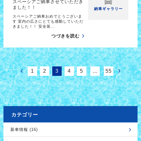
スペーシアご納車させていただき
ました！！
納車ギャラリー
スペーシアご納車おめでとうございま
す 室内の広さにとても感動していただ
きました！！ 安全装…
つづきを読む
1
2
3
4
5
…
55
カテゴリー
新車情報 (16)