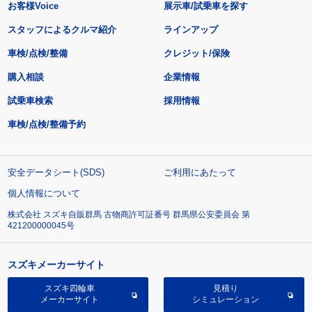
お客様Voice
展示車/試乗車を探す
スタッフによるクルマ紹介
ラインアップ
車検/点検/整備
クレジット/保険
購入相談
企業情報
試乗車検索
採用情報
車検/点検/整備予約
安全データシート(SDS)
ご利用にあたって
個人情報について
株式会社 スズキ自販群馬 古物商許可証番号 群馬県公安委員会 第
421200000045号
スズキメーカーサイト
スズキ四輪車
見積り
メーカーサイト
シミュレーション