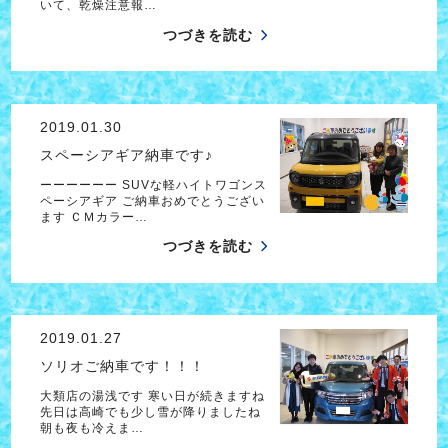
いて、乾燥注意報…
つづきを読む
2019.01.30
スペーシアギア納車です♪
ーーーーーー SUVな軽ハイトワゴンス
ペーシアギア ご納車おめでとうござい
ます ＣＭカラー…
つづきを読む
2019.01.27
ソリオご納車です！！！
大類店の湯浅です 寒い日が続きますね
先日は高崎でも少し雪が降りましたね
朝も夜も冷えま…