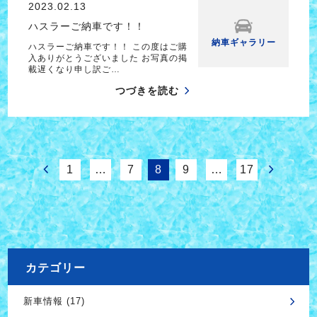
2023.02.13
ハスラーご納車です！！
納車ギャラリー
ハスラーご納車です！！ この度はご購
入ありがとうございました お写真の掲
載遅くなり申し訳ご…
つづきを読む
1
…
7
8
9
…
17
カテゴリー
新車情報 (17)