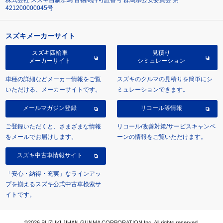
株式会社 スズキ自販群馬 古物商許可証番号 群馬県公安委員会 第
421200000045号
スズキメーカーサイト
スズキ四輪車
見積り
メーカーサイト
シミュレーション
車種の詳細などメーカー情報をご覧
スズキのクルマの見積りを簡単にシ
いただける、メーカーサイトです。
ミュレーションできます。
メールマガジン登録
リコール等情報
ご登録いただくと、さまざまな情報
リコール/改善対策/サービスキャンペ
をメールでお届けします。
ーンの情報をご覧いただけます。
スズキ中古車情報サイト
「安心・納得・充実」なラインアッ
プを揃えるスズキ公式中古車検索サ
イトです。
©2026 SUZUKI JIHAN GUNMA CORPORATION Inc. All rights reserved.