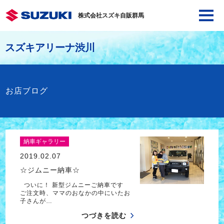
株式会社スズキ自販群馬
スズキアリーナ渋川
お店ブログ
納車ギャラリー
2019.02.07
☆ジムニー納車☆
ついに！ 新型ジムニーご納車です
ご注文時、ママのおなかの中にいたお
子さんが…
つづきを読む