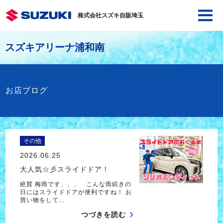
株式会社スズキ自販埼玉
スズキアリーナ浦和南
お店ブログ
その他
2026.06.25
大人気☆彡スライドドア！
絶賛 梅雨です、、、 こんな雨続きの
日にはスライドドアが便利ですね！ お
買い物をして…
つづきを読む