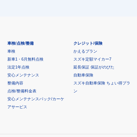
車検/点検/整備
クレジット/保険
車検
かえるプラン
新車1・6月無料点検
スズキ定額マイカー7
法定1年点検
延長保証 保証がのびた
安心メンテナンス
自動車保険
整備内容
スズキ自動車保険 ちょい得プラ
点検/整備料金表
ン
安心メンテナンスパック/カーケ
アサービス