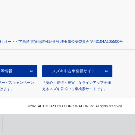
社 オートピア西洋 古物商許可証番号 埼玉県公安委員会 第43104A105500号
ル等情報
スズキ中古車情報サイト
/サービスキャンペーン
「安心・納得・充実」なラインアップを揃
けます。
えるスズキ公式中古車検索サイトです。
©2026 AUTOPIA SEIYO CORPORATION Inc. All rights reserved.
せ