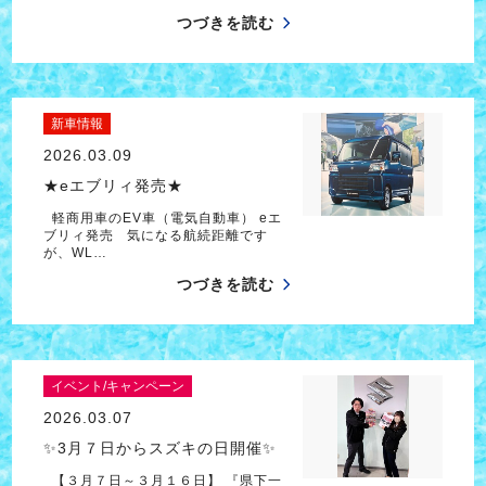
つづきを読む
新車情報
2026.03.09
★eエブリィ発売★
軽商用車のEV車（電気自動車） eエ
ブリィ発売 気になる航続距離です
が、WL…
つづきを読む
イベント/キャンペーン
2026.03.07
✨3月７日からスズキの日開催✨
【３月７日～３月１６日】 『県下一