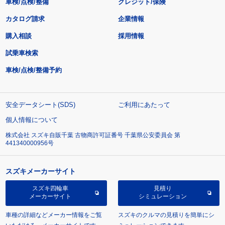
車検/点検/整備
クレジット/保険
カタログ請求
企業情報
購入相談
採用情報
試乗車検索
車検/点検/整備予約
安全データシート(SDS)
ご利用にあたって
個人情報について
株式会社 スズキ自販千葉 古物商許可証番号 千葉県公安委員会 第
441340000956号
スズキメーカーサイト
スズキ四輪車
見積り
メーカーサイト
シミュレーション
車種の詳細などメーカー情報をご覧
スズキのクルマの見積りを簡単にシ