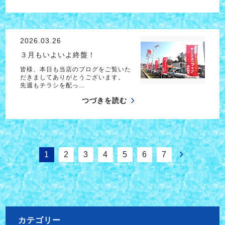
2026.03.26
３月もいよいよ終盤！
皆様、本日も当店のブログをご覧いた
だきましてありがとうございます。
先週もチラシを配っ…
つづきを読む
1
2
3
4
5
6
7
カテゴリー