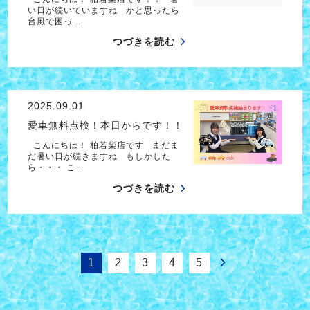
い日が続いていますね かと思ったら
台風で困っ…
つづきを読む
2025.09.01
愛車無料点検！本日からです！！
こんにちは！ 柏若柴店です まだま
だ暑い日が続きますね もしかした
ら・・・ こ…
つづきを読む
1
2
3
4
5