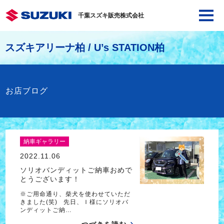
千葉スズキ販売株式会社
スズキアリーナ柏 / U’s STATION柏
お店ブログ
納車ギャラリー
2022.11.06
ソリオバンディットご納車おめで
とうございます！
※ご用命通り、柴犬を使わせていただ
きました(笑) 先日、Ｉ様にソリオバ
ンディットご納…