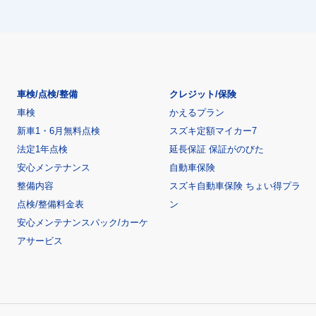
車検/点検/整備
クレジット/保険
車検
かえるプラン
新車1・6月無料点検
スズキ定額マイカー7
法定1年点検
延長保証 保証がのびた
安心メンテナンス
自動車保険
整備内容
スズキ自動車保険 ちょい得プラ
点検/整備料金表
ン
安心メンテナンスパック/カーケ
アサービス