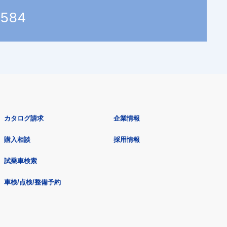
7584
カタログ請求
企業情報
購入相談
採用情報
試乗車検索
車検/点検/整備予約