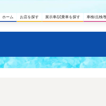
ホーム
お店を探す
展示車/試乗車を探す
車検/点検/
。