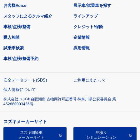
お客様Voice
展示車/試乗車を探す
スタッフによるクルマ紹介
ラインアップ
車検/点検/整備
クレジット/保険
購入相談
企業情報
試乗車検索
採用情報
車検/点検/整備予約
安全データシート(SDS)
ご利用にあたって
個人情報について
株式会社 スズキ自販湘南 古物商許可証番号 神奈川県公安委員会 第
452680003436号
スズキメーカーサイト
スズキ四輪車
見積り
メーカーサイト
シミュレーション