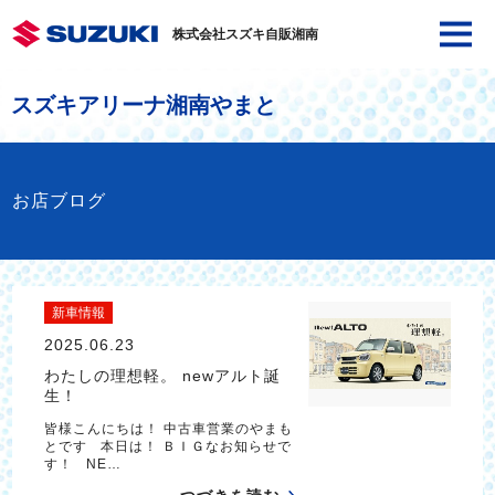
株式会社スズキ自販湘南
スズキアリーナ湘南やまと
お店ブログ
新車情報
2025.06.23
わたしの理想軽。 newアルト誕
生！
皆様こんにちは！ 中古車営業のやまも
とです 本日は！ ＢＩＧなお知らせで
す！ NE…