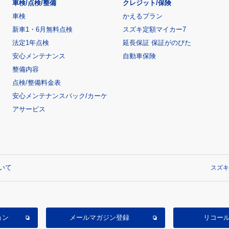
車検/点検/整備
クレジット/保険
車検
かえるプラン
新車1・6月無料点検
スズキ定額マイカー7
法定1年点検
延長保証 保証がのびた
安心メンテナンス
自動車保険
整備内容
点検/整備料金表
安心メンテナンスパック/カーケ
アサービス
いて
スズキ
ョン
メールマガジン登録
リコー