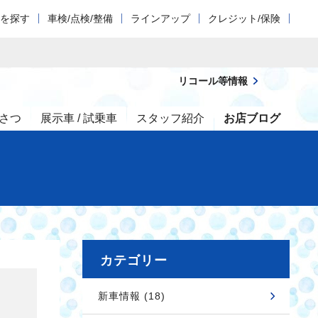
車を探す
車検/点検/整備
ラインアップ
クレジット/保険
リコール等情報
さつ
展示車 / 試乗車
スタッフ紹介
お店ブログ
カテゴリー
新車情報 (18)