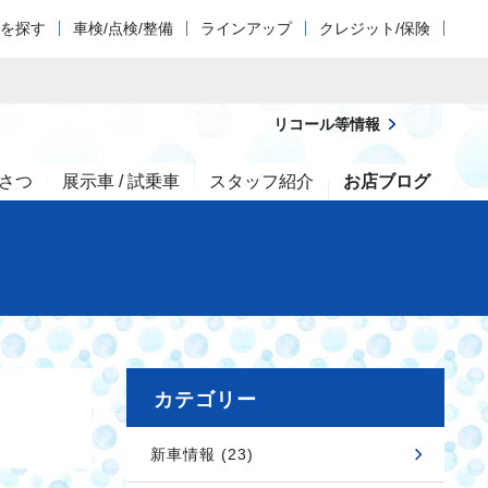
車を探す
車検/点検/整備
ラインアップ
クレジット/保険
リコール等情報
さつ
展示車 / 試乗車
スタッフ紹介
お店ブログ
カテゴリー
新車情報 (23)