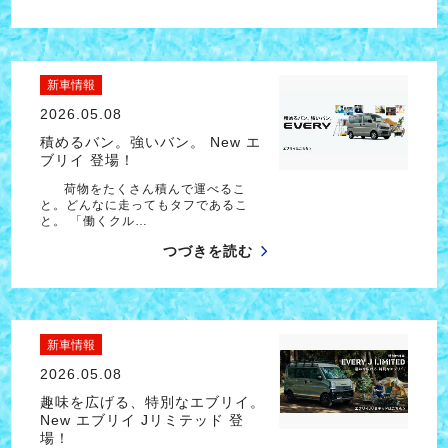
新車情報
2026.05.08
積めるバン。強いバン。 New エ
ブリイ 登場！
荷物をたくさん積んで運べるこ
と。どんなに走ってもタフであるこ
と。 「働くクル…
つづきを読む
新車情報
2026.05.08
趣味を広げる、特別なエブリイ。
New エブリイ Jリミテッド 登
場！