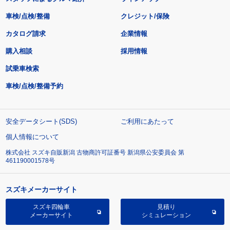
車検/点検/整備
クレジット/保険
カタログ請求
企業情報
購入相談
採用情報
試乗車検索
車検/点検/整備予約
安全データシート(SDS)
ご利用にあたって
個人情報について
株式会社 スズキ自販新潟 古物商許可証番号 新潟県公安委員会 第
461190001578号
スズキメーカーサイト
スズキ四輪車
見積り
メーカーサイト
シミュレーション