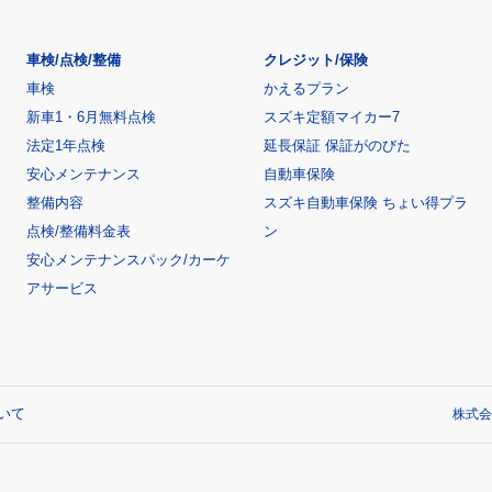
車検/点検/整備
クレジット/保険
車検
かえるプラン
新車1・6月無料点検
スズキ定額マイカー7
法定1年点検
延長保証 保証がのびた
安心メンテナンス
自動車保険
整備内容
スズキ自動車保険 ちょい得プラ
点検/整備料金表
ン
安心メンテナンスパック/カーケ
アサービス
いて
株式会