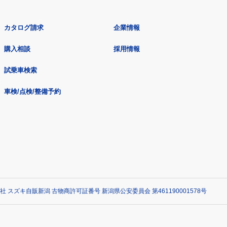
カタログ請求
企業情報
購入相談
採用情報
試乗車検索
車検/点検/整備予約
社 スズキ自販新潟 古物商許可証番号 新潟県公安委員会 第461190001578号